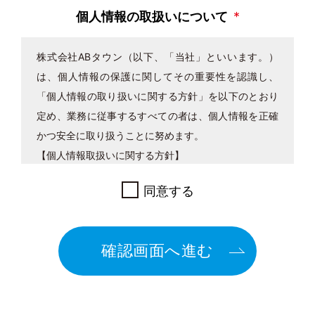
個人情報の取扱いについて
*
株式会社ABタウン（以下、「当社」といいます。）
は、個人情報の保護に関してその重要性を認識し、
「個人情報の取り扱いに関する方針」を以下のとおり
定め、業務に従事するすべての者は、個人情報を正確
かつ安全に取り扱うことに努めます。
【個人情報取扱いに関する方針】
当社は、個人情報保護に関する法令を遵守し、企業活
同意する
動の上で取り扱う個人情報について、これを適切に管
理、保護し、お客様が安心できる個人情報保護体制の
運用・向上を目的として、プライバシーポリシーを以
確認画面へ進む
下のように定めます。
1. 個人情報の定義
当社は、個人情報とは、「個人情報の保護に関する法
律」に規定される生存する個人に関する情報であっ