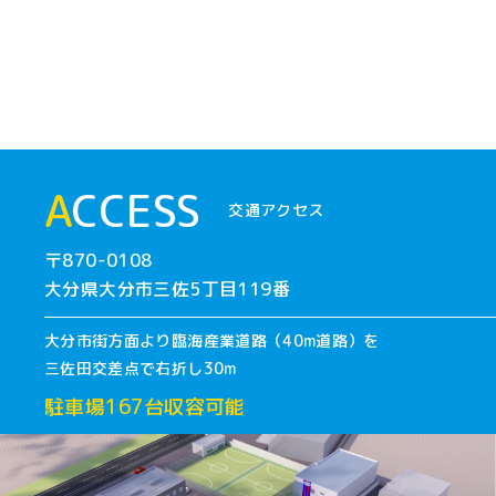
A
CCESS
交通アクセス
〒870-0108
大分県大分市三佐5丁目119番
大分市街方面より臨海産業道路（40m道路）を
三佐田交差点で右折し30m
駐車場167台収容可能